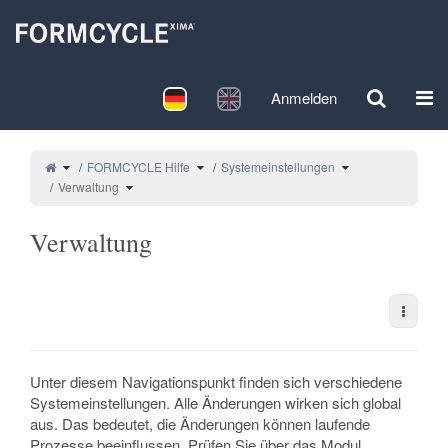
Startseite
Deutsch
English
Anmelden
Navi
Schalte den übergeordneten Baum von Verwaltung um.
Schalte den Verzeichnisbaum unter FORMCYC
Schalte den Verzei
FORMCYCLE Hilfe
Systemeinstellungen
Schalte den Verzeichnisbaum unter Verwaltung um.
Verwaltung
Verwaltung
Weiter
Unter diesem Navigationspunkt finden sich verschiedene
Systemeinstellungen. Alle Änderungen wirken sich global
aus. Das bedeutet, die Änderungen können laufende
Prozesse beeinflussen. Prüfen Sie über das Modul