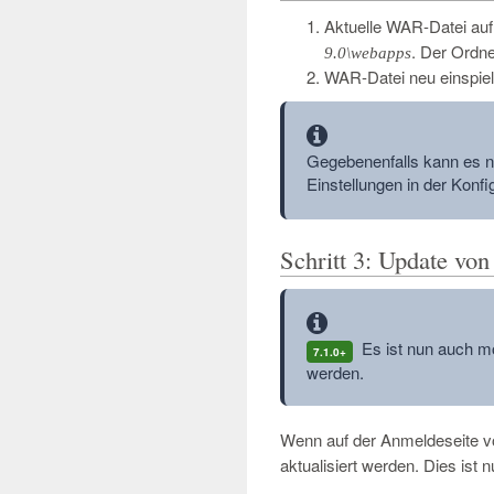
Aktuelle WAR-Datei auf
. Der Ordne
9.0\webapps
WAR-Datei neu einspiel
Information
Gegebenenfalls kann es n
Einstellungen in der Konfi
Schritt 3: Update vo
Information
Es ist nun auch mö
7.1.0+
werden.
Wenn auf der Anmeldeseite 
aktualisiert werden. Dies ist