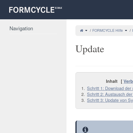
Startseite
Navigation
Schalte den übergeordneten
Scha
FORMCYCLE Hilfe
Update
Inhalt
[
Ver
Schritt 1: Download der
Schritt 2: Austausch d
Schritt 3: Update von 
Information