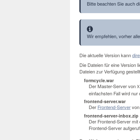
Bitte beachten Sie auch d
Information
Wir empfehlen, vorher all
Die aktuelle Version kann
dir
Die Dateien für eine Version 
Dateien zur Verfügung gestellt
formcycle.war
Der Master-Server von
X
einfachsten Fall wird nur 
frontend-server.war
Der
Frontend-Server
vo
frontend-server-inbox.zip
Der Frontend-Server mi
Frontend-Server aufgeru