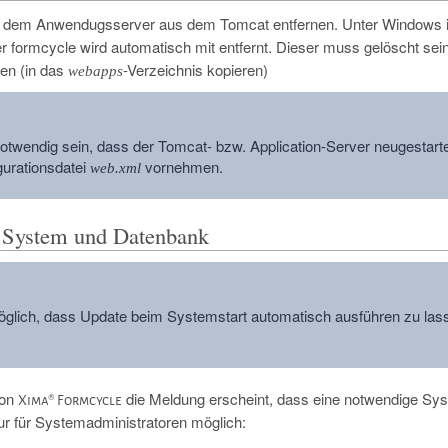
 dem Anwendugsserver aus dem Tomcat entfernen. Unter Windows ist
r formcycle wird automatisch mit entfernt. Dieser muss gelöscht sein,
en (in das
-Verzeichnis kopieren)
webapps
otwendig sein, dass der Tomcat- bzw. Application-Server neugestar
gurationsdatei
vornehmen.
web.xml
n System und Datenbank
glich, dass Update beim Systemstart automatisch ausführen zu lass
von
die Meldung erscheint, dass eine notwendige Sys
Xima® Formcycle
 nur für Systemadministratoren möglich: