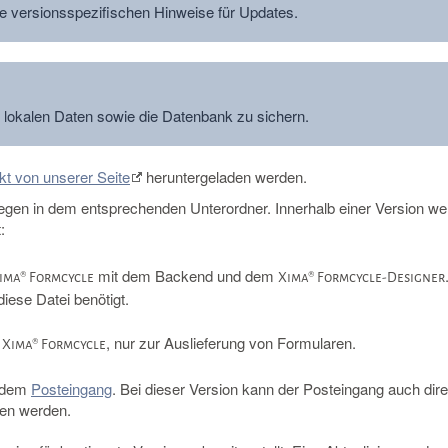
ie versionsspezifischen Hinweise für Updates.
e lokalen Daten sowie die Datenbank zu sichern.
ekt von unserer Seite
heruntergeladen werden.
liegen in dem entsprechenden Unterordner. Innerhalb einer Version w
:
mit dem Backend und dem
ima® Formcycle
Xima® Formcycle-Designer
diese Datei benötigt.
n
, nur zur Auslieferung von Formularen.
Xima® Formcycle
t dem
Posteingang
. Bei dieser Version kann der Posteingang auch dir
fen werden.