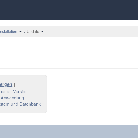
 Baum von Update um.
lte den Verzeichnisbaum unter FORMCYCLE Hilfe um.
Schalte den Verzeichnisbaum unter Installation um.
Schalte den Verzeichnisbaum unter Update um.
Installation
Update
bergen
]
 neuen Version
er Anwendung
System und Datenbank