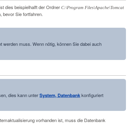
 dies beispielhalft der Ordner
C:\Program Files\Apache\Tomcat
 bevor Sie fortfahren.
tet werden muss. Wenn nötig, können Sie dabei auch
en, dies kann unter
System, Datenbank
konfiguriert
temaktualisierung vorhanden ist, muss die Datenbank